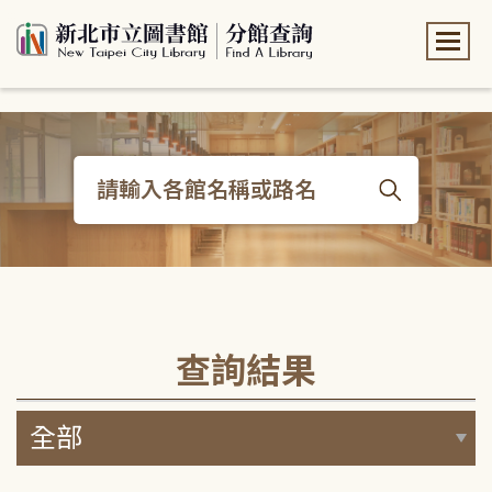
:::
:::
查詢結果