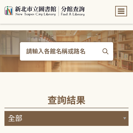
:::
:::
查詢結果