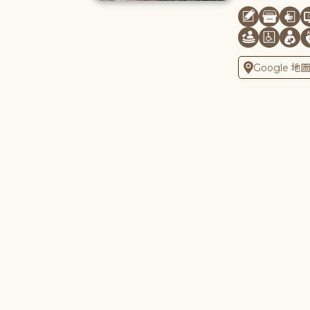
Google 地