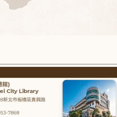
總館)
i City Library
218新北市板橋區貴興路
53-7868