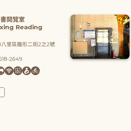
圖書閱覽室
gxing Reading
八里區龍形二街2之2號
18-2649
圖