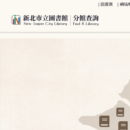
:::
回首頁
網站
:::