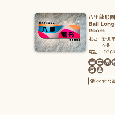
八里龍形
Bail Lon
Room
地址：新北市
4樓
電話：(02)26
Google 地