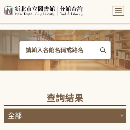
:::
:::
查詢結果