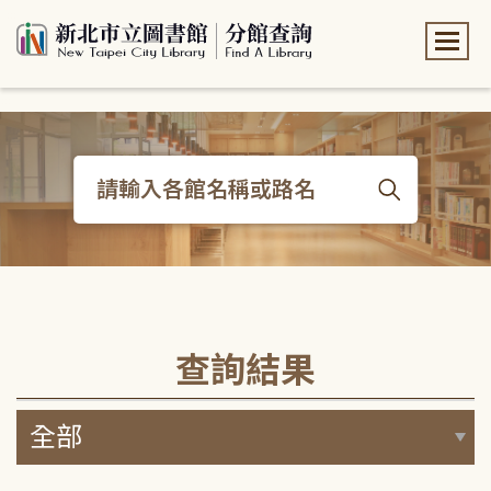
:::
:::
查詢結果