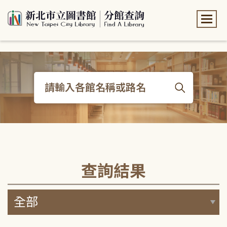
:::
:::
查詢結果