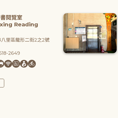
圖書閱覽室
gxing Reading
八里區龍形二街2之2號
18-2649
圖