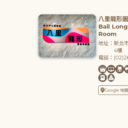
八里龍形
Bail Lon
Room
地址：新北市
4樓
電話：(02)26
Google 地