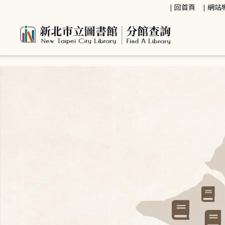
:::
回首頁
網站
:::