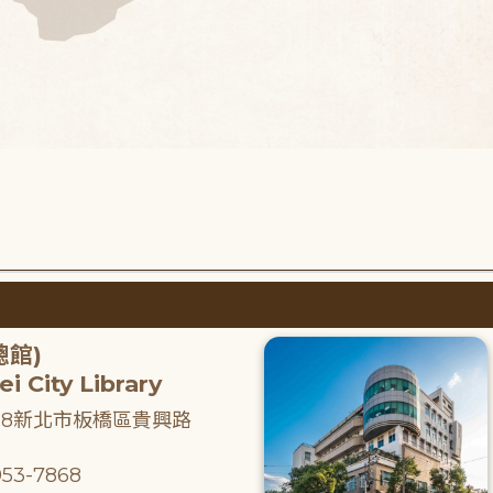
總館)
i City Library
218新北市板橋區貴興路
53-7868