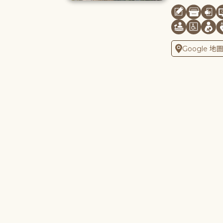
Google 地