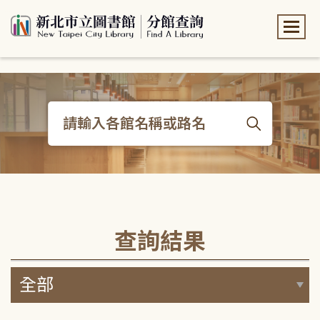
:::
:::
查詢結果