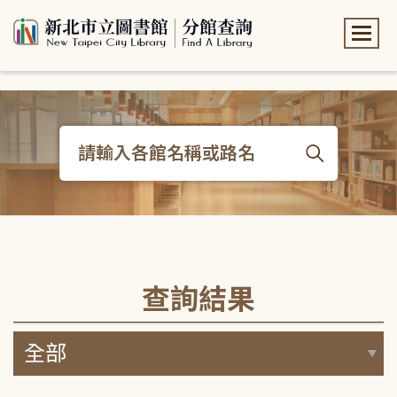
:::
:::
查詢結果