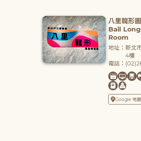
八里龍形
Bail Lon
Room
地址：新北市
4樓
電話：(02)26
Google 地