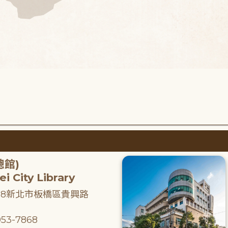
總館)
i City Library
218新北市板橋區貴興路
53-7868