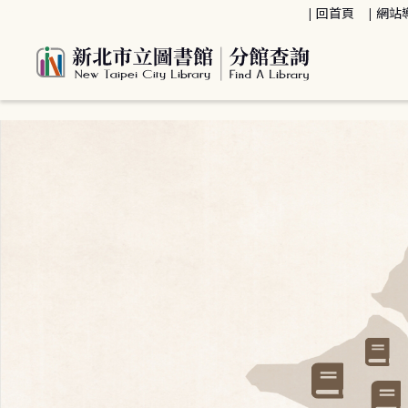
:::
回首頁
網站
:::