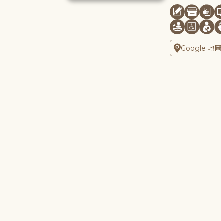
Google 地