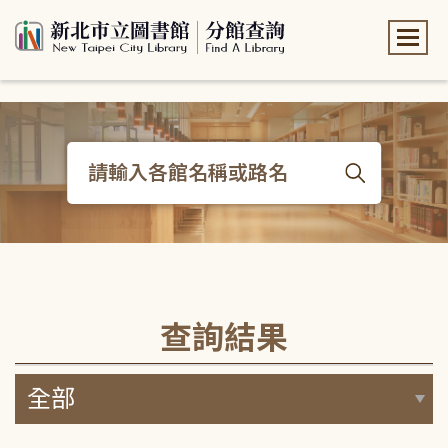
:::
:::
查詢結果