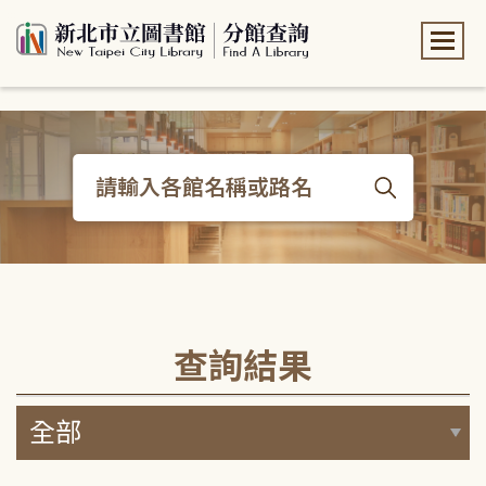
:::
:::
查詢結果