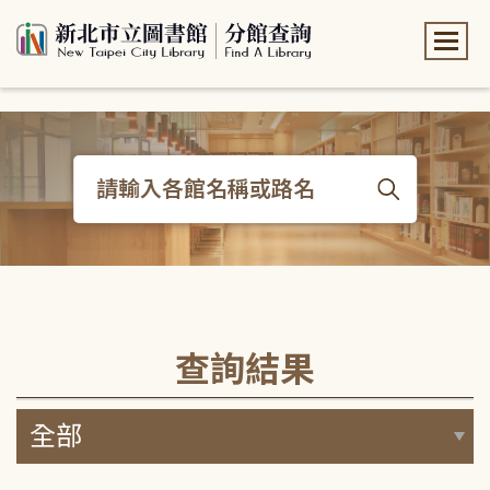
:::
:::
查詢結果