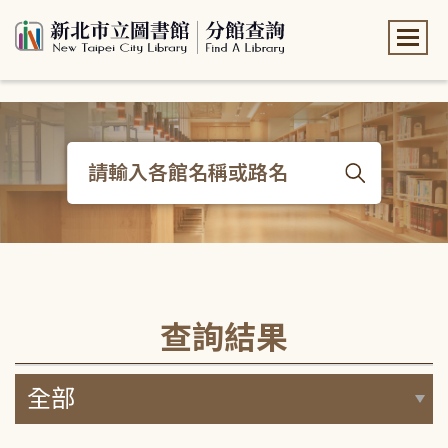
:::
:::
查詢結果