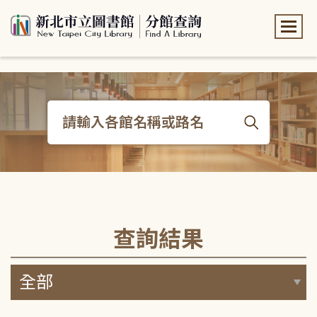
:::
:::
查詢結果