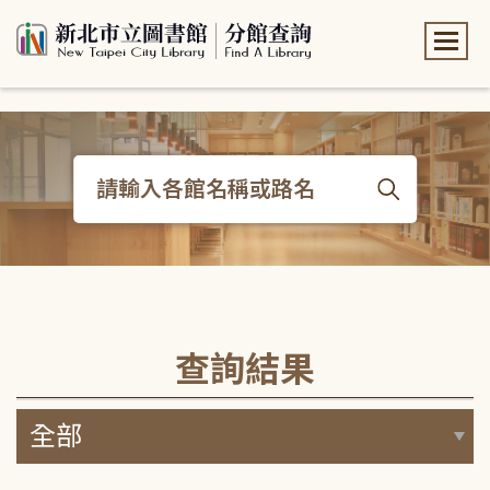
:::
:::
查詢結果