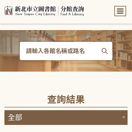
:::
:::
查詢結果