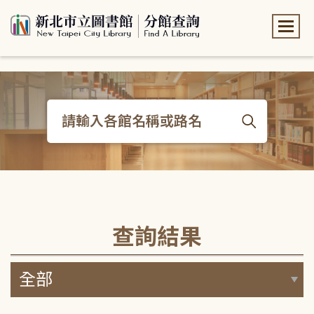
:::
:::
查詢結果