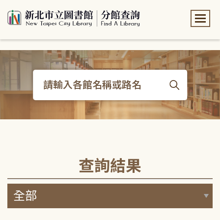
:::
:::
查詢結果