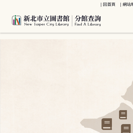
:::
回首頁
網站
:::