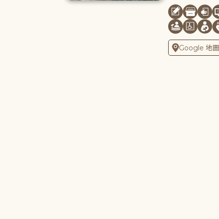
Google 地