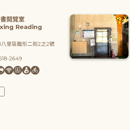
圖書閱覽室
gxing Reading
八里區龍形二街2之2號
18-2649
圖