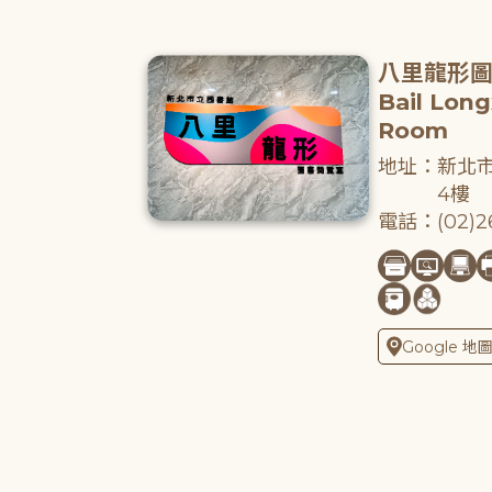
八里龍形
Bail Lon
Room
地址：新北市
4樓
電話：(02)26
Google 地