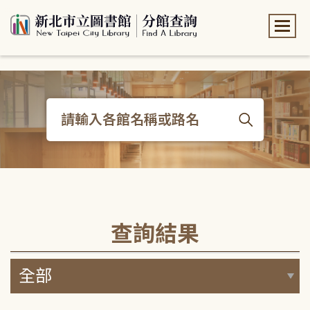
:::
:::
查詢結果