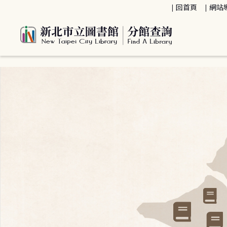
:::
回首頁
網站
:::