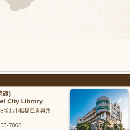
總館)
i City Library
218新北市板橋區貴興路
53-7868