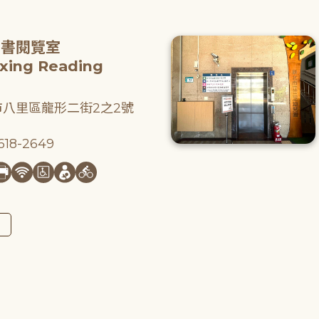
圖書閱覽室
gxing Reading
八里區龍形二街2之2號
18-2649
圖