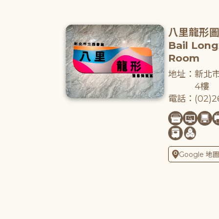
八里龍形
Bail Lon
Room
地址：新北市
4樓
電話：(02)26
Google 地