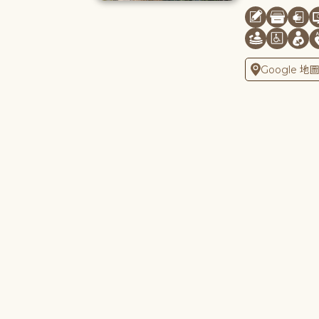
Google 地