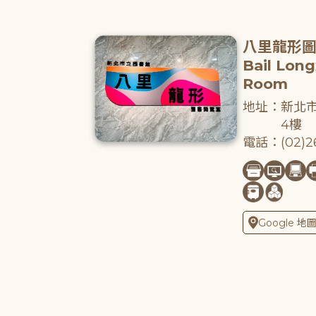
八里龍形
Bail Lon
Room
地址：新北市
4樓
電話：(02)26
Google 地