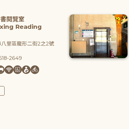
圖書閱覽室
gxing Reading
八里區龍形二街2之2號
18-2649
圖