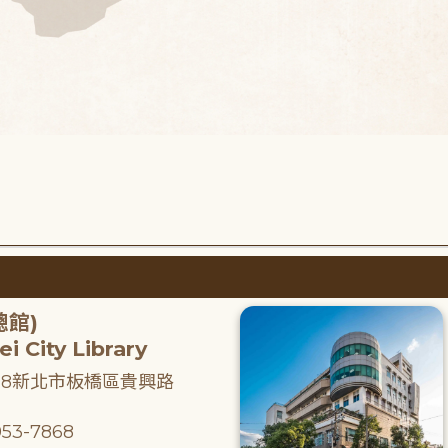
總館)
i City Library
218新北市板橋區貴興路
53-7868