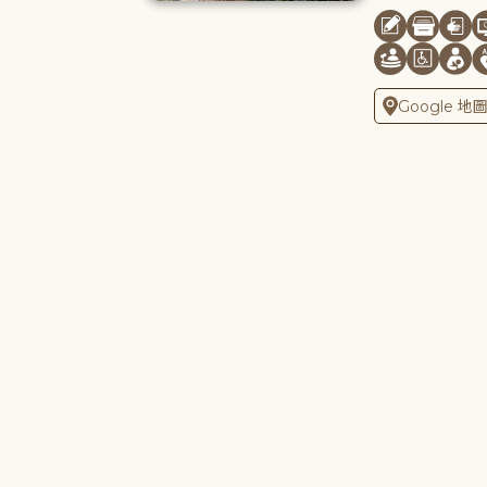
Google 地