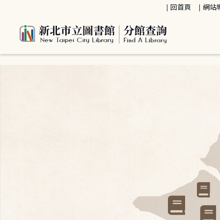
:::
回首頁
網站
:::