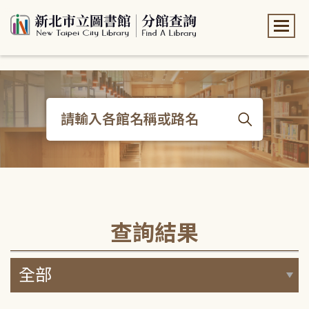
:::
:::
查詢結果