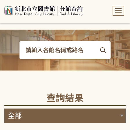
:::
:::
查詢結果