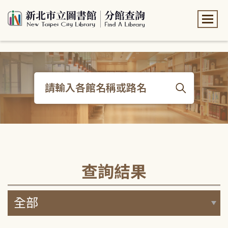
:::
:::
查詢結果