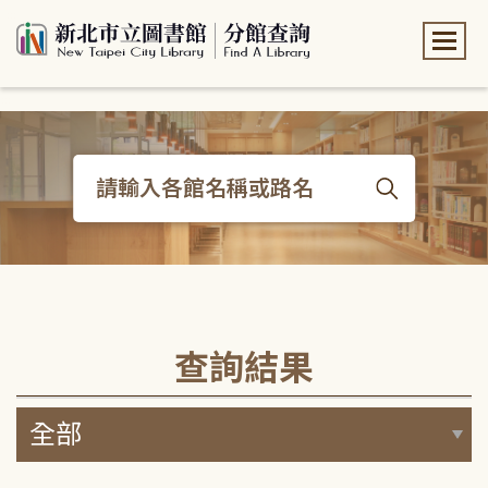
:::
:::
查詢結果