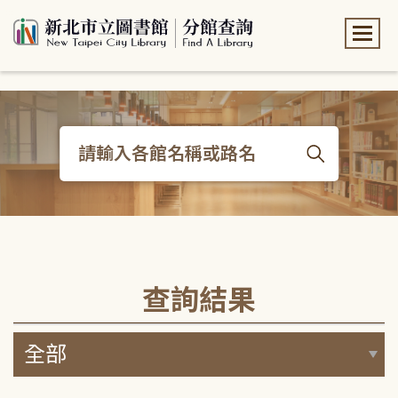
:::
:::
查詢結果