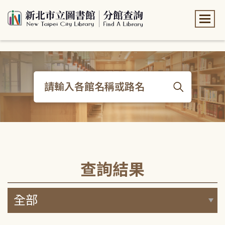
:::
:::
查詢結果