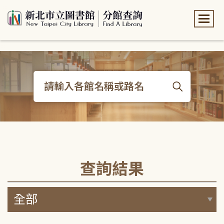
:::
:::
查詢結果