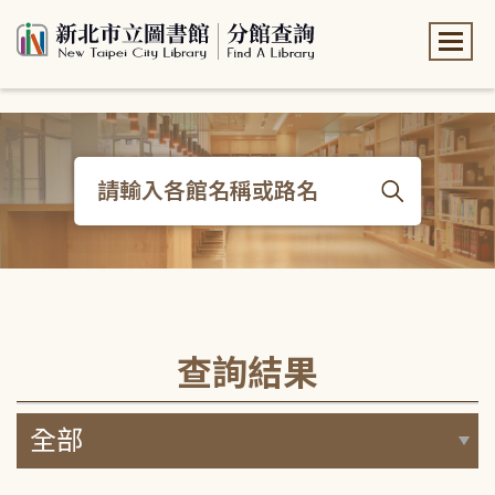
:::
:::
查詢結果