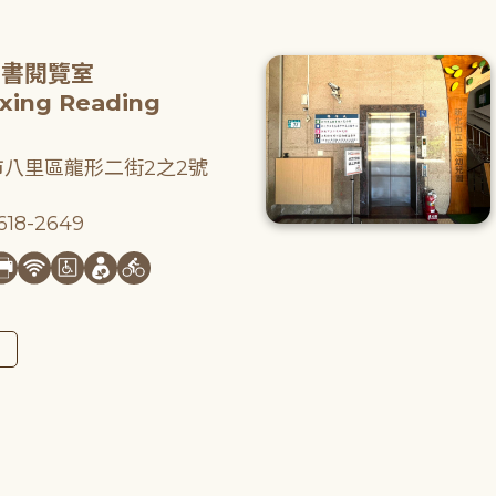
圖書閱覽室
gxing Reading
八里區龍形二街2之2號
18-2649
圖