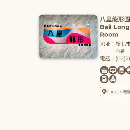
八里龍形
Bail Lon
Room
地址：新北市
4樓
電話：(02)26
Google 地