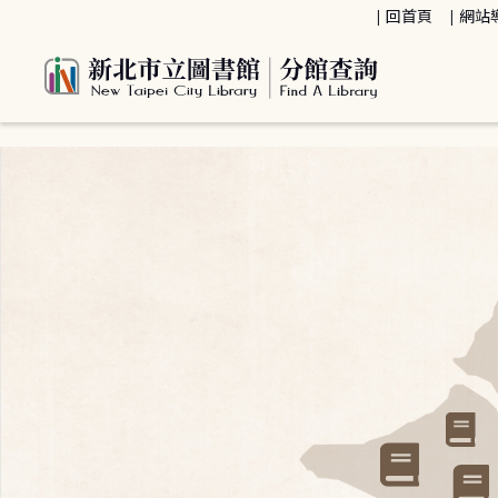
:::
回首頁
網站
:::