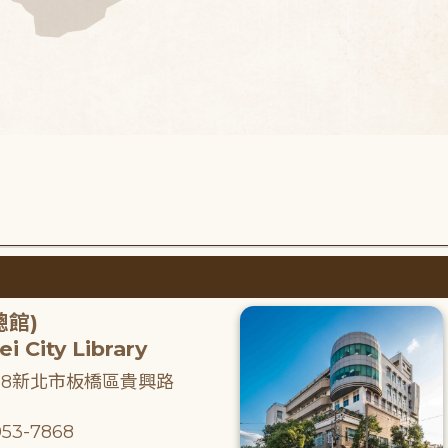
總館)
i City Library
218新北市板橋區貴興路
53-7868