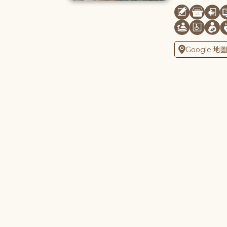
Google 地