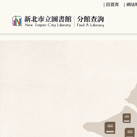
:::
回首頁
網站
:::