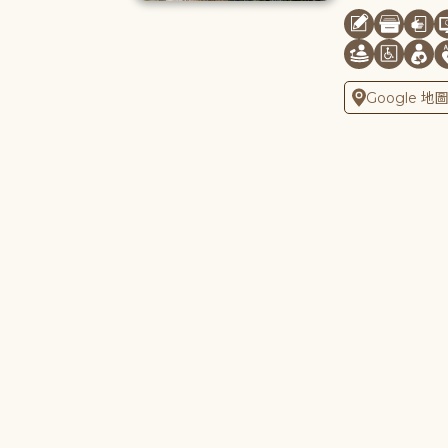
Google 地