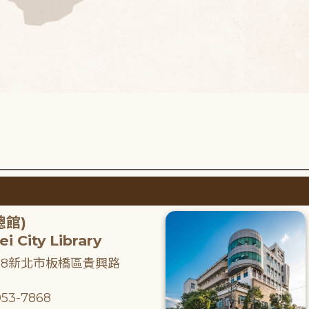
總館)
i City Library
218新北市板橋區貴興路
53-7868