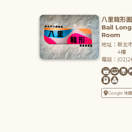
八里龍形
Bail Lon
Room
地址：新北市
4樓
電話：(02)26
Google 地