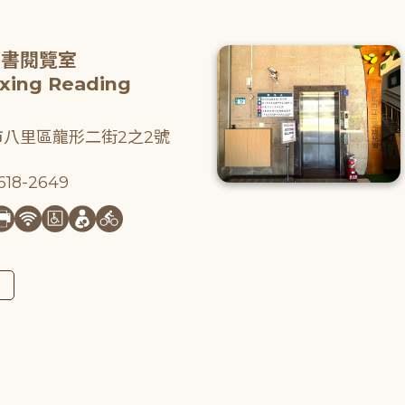
圖書閱覽室
gxing Reading
八里區龍形二街2之2號
18-2649
圖