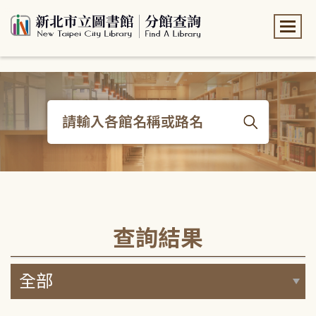
:::
:::
查詢結果