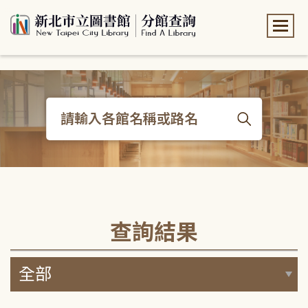
:::
:::
查詢結果