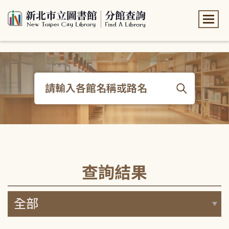
:::
:::
查詢結果