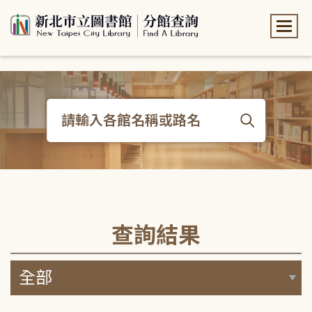
:::
:::
查詢結果