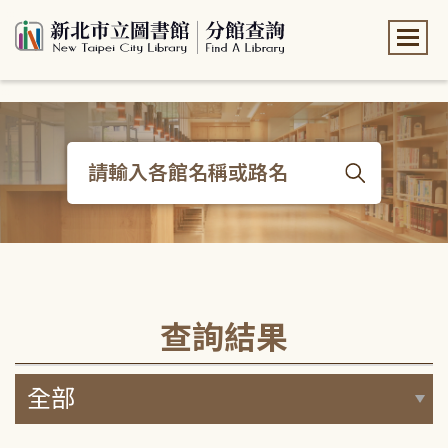
:::
:::
查詢結果