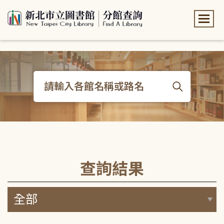
:::
:::
查詢結果