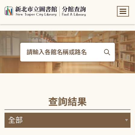
:::
:::
查詢結果