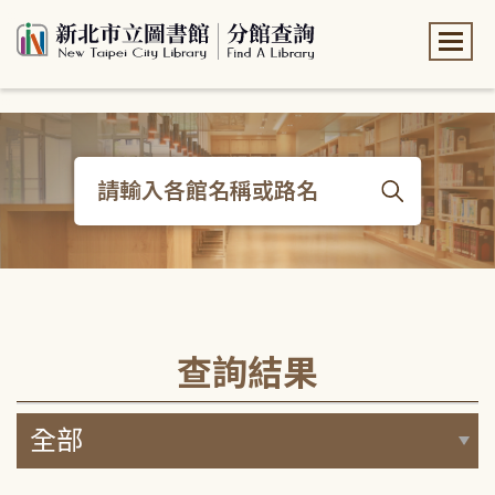
:::
:::
查詢結果