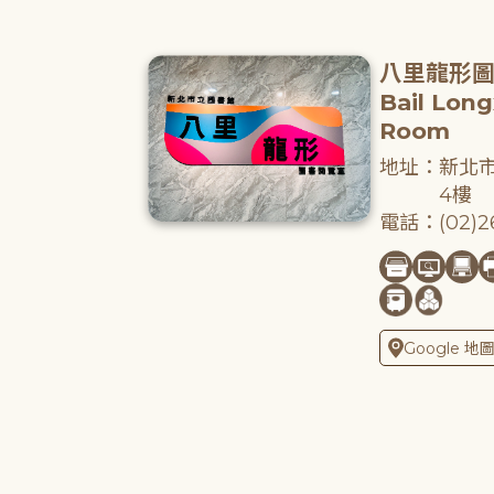
八里龍形
Bail Lon
Room
地址：新北市
4樓
電話：(02)26
Google 地