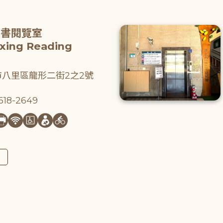
圖書閱覽室
gxing Reading
八里區龍形二街2之2號
18-2649
圖