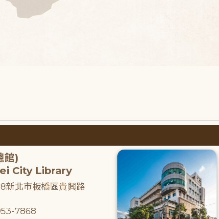
總館)
i City Library
218新北市板橋區貴興路
53-7868