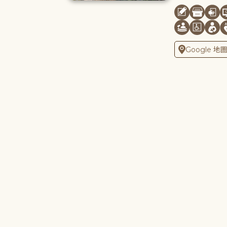
Google 地