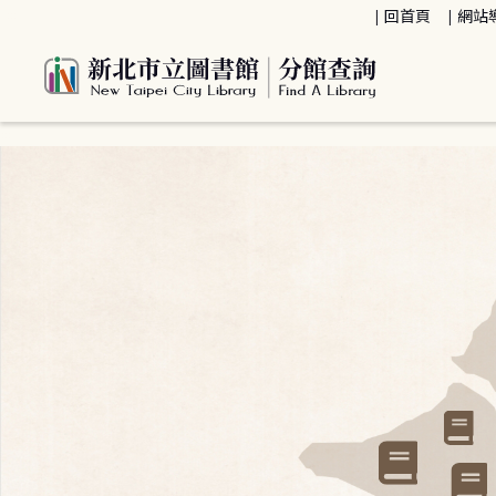
:::
回首頁
網站
:::