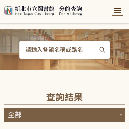
:::
:::
查詢結果