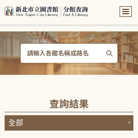
:::
:::
查詢結果