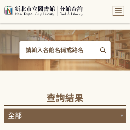
:::
:::
查詢結果