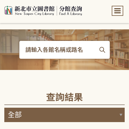
:::
:::
查詢結果