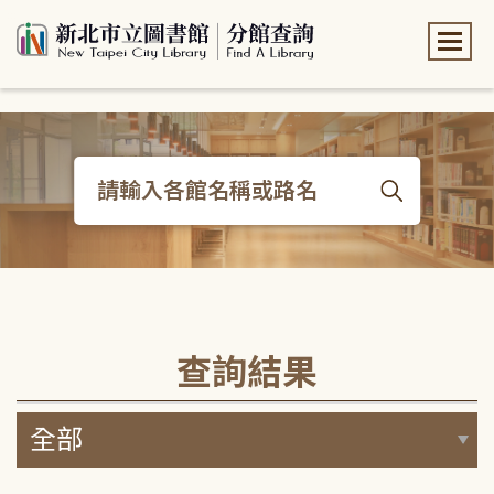
:::
:::
查詢結果