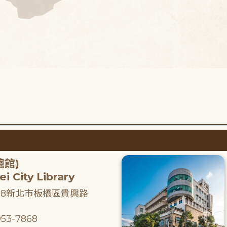
總館)
i City Library
218新北市板橋區貴興路
53-7868