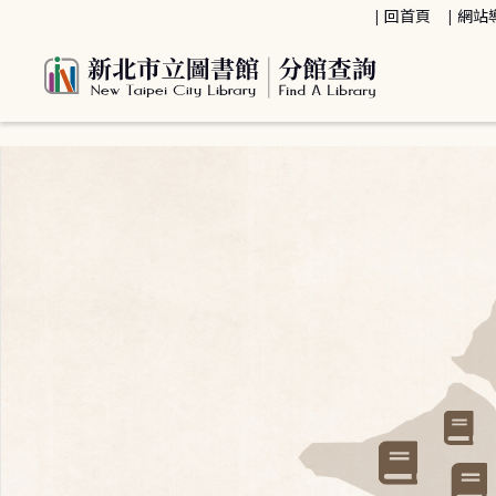
:::
回首頁
網站
:::