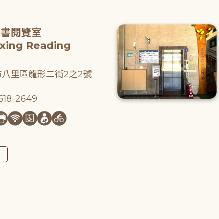
圖書閱覽室
gxing Reading
八里區龍形二街2之2號
18-2649
圖