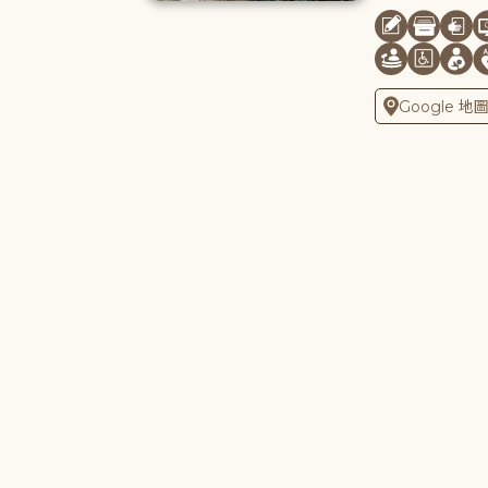
Google 地