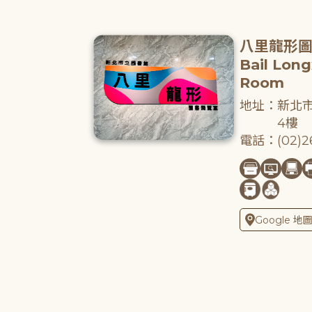
八里龍形
Bail Lon
Room
地址：新北市
4樓
電話：(02)26
Google 地