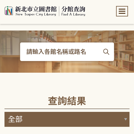
:::
:::
查詢結果