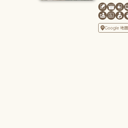
Google 地