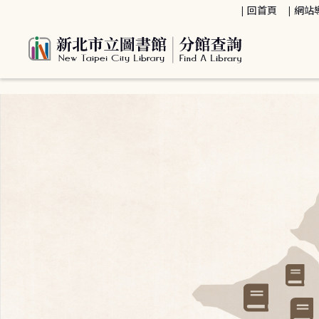
:::
回首頁
網站
:::