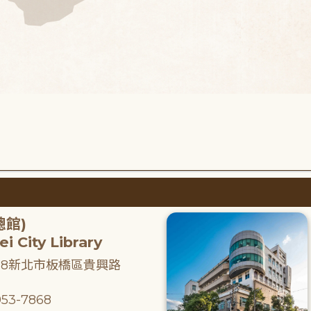
總館)
i City Library
218新北市板橋區貴興路
53-7868