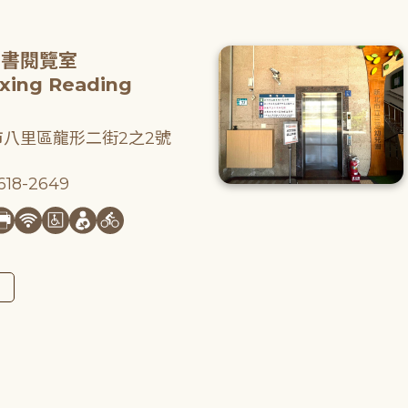
圖書閱覽室
gxing Reading
八里區龍形二街2之2號
18-2649
圖