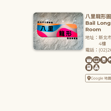
八里龍形
Bail Lon
Room
地址：新北市
4樓
電話：(02)26
Google 地